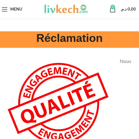
0
MENU
د.م.
0,00
Réclamation
Nous