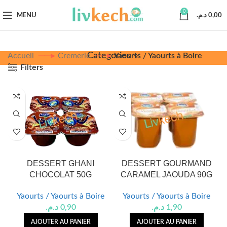
0
MENU
د.م.
0,00
Categories
Accueil
Cremerie
Yaourts / Yaourts à Boire
Filters
DESSERT GHANI
DESSERT GOURMAND
CHOCOLAT 50G
CARAMEL JAOUDA 90G
Yaourts / Yaourts à Boire
Yaourts / Yaourts à Boire
د.م.
0,90
د.م.
1,90
AJOUTER AU PANIER
AJOUTER AU PANIER