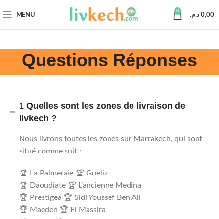
0
MENU
د.م.
0,00
Questions Réponses
1 Quelles sont les zones de livraison de
livkech ?
Nous livrons toutes les zones sur Marrakech, qui sont
situé comme suit :
🏆 La Palmeraie 🏆 Gueliz
🏆 Daoudiate 🏆 L’ancienne Medina
🏆 Prestigea 🏆 Sidi Youssef Ben Ali
🏆 Maeden 🏆 El Massira