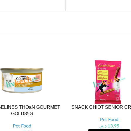
ELINES THOaN GOURMET
SNACK CHIOT SENIOR CR
GOLD85G
Pet Food
Pet Food
د.م.
13,95