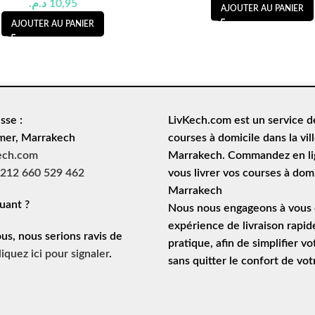
د.م.
10,95
AJOUTER AU PANIER
AJOUTER AU PANIER
sse :
LivKech.com est un service 
mer, Marrakech
courses à domicile
dans la vil
ech.com
Marrakech. Commandez en lig
212 660 529 462
vous livrer vos courses à domi
Marrakech
uant ?
Nous nous engageons à vous o
expérience de
livraison rapid
ous, nous serions ravis de
pratique, afin de simplifier vo
liquez ici pour signaler
.
sans quitter le confort de vo