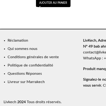
AJOUTER AU PANIER
Réclamation
LivKech, Adre
N° 49 bab ah
Qui sommes nous
contact@livk
Conditions générales de vente
WhatsApp : +
Politique de confidentialité
Produit manq
Questions Réponses
Signalez-le n
Livreur sur Marrakech
vous servir.
C
Livkech
2024
Tous droits réservés
.