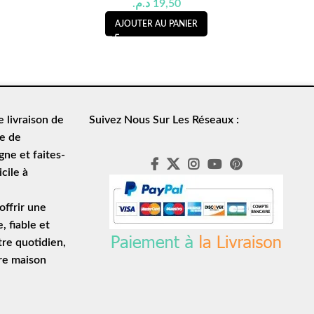
د.م.
19,50
AJOUTER AU PANIER
de
livraison de
Suivez Nous Sur Les Réseaux :
le de
ne et faites-
cile à
ffrir une
e
, fiable et
tre quotidien,
tre maison