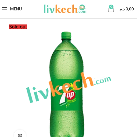
0
MENU
د.م.
0,00
Sold out
Click to enlarge