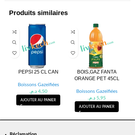
Produits similaires
PEPSI 25 CL CAN
BOIS,GAZ FANTA
ORANGE PET 45CL
Boissons Gazeifiées
د.م.
4,50
Boissons Gazeifiées
د.م.
5,95
AJOUTER AU PANIER
AJOUTER AU PANIER
Réclamation