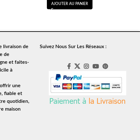
AJOUTER AU PANIER
de
livraison de
Suivez Nous Sur Les Réseaux :
le de
ne et faites-
cile à
ffrir une
e
, fiable et
tre quotidien,
tre maison