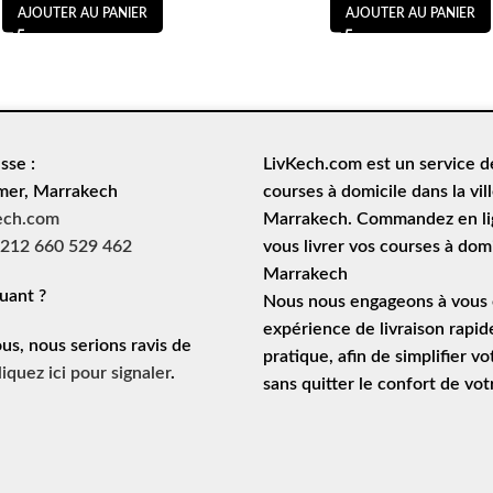
AJOUTER AU PANIER
AJOUTER AU PANIER
sse :
LivKech.com est un service 
mer, Marrakech
courses à domicile
dans la vil
ech.com
Marrakech. Commandez en lig
212 660 529 462
vous livrer vos courses à domi
Marrakech
uant ?
Nous nous engageons à vous o
expérience de
livraison rapid
ous, nous serions ravis de
pratique, afin de simplifier vo
liquez ici pour signaler
.
sans quitter le confort de vo