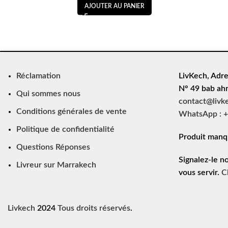
AJOUTER AU PANIER
Réclamation
LivKech, Adre
N° 49 bab ah
Qui sommes nous
contact@livk
Conditions générales de vente
WhatsApp : +
Politique de confidentialité
Produit manq
Questions Réponses
Signalez-le n
Livreur sur Marrakech
vous servir.
C
Livkech
2024
Tous droits réservés
.