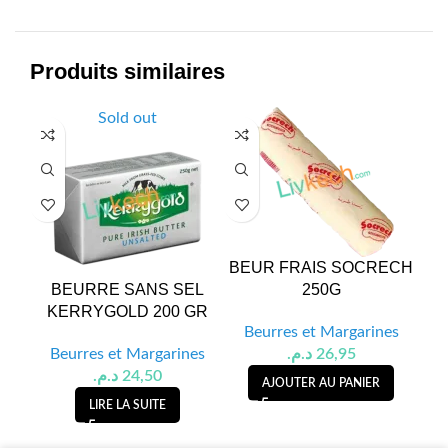
Produits similaires
Sold out
BEUR FRAIS SOCRECH
BEURRE SANS SEL
250G
B
KERRYGOLD 200 GR
Beurres et Margarines
Beurres et Margarines
د.م.
26,95
B
د.م.
24,50
AJOUTER AU PANIER
LIRE LA SUITE