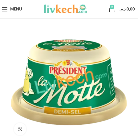
0
MENU
د.م.
0,00
Click to enlarge