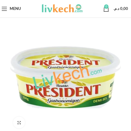
0
MENU
د.م.
0,00
Click to enlarge