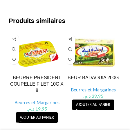
Produits similaires
BEURRE PRESIDENT
BEUR BADAOUIA 200G
B
COUPELLE FILET 10G X
Beurres et Margarines
8
د.م.
29,95
B
Beurres et Margarines
AJOUTER AU PANIER
د.م.
19,95
AJOUTER AU PANIER