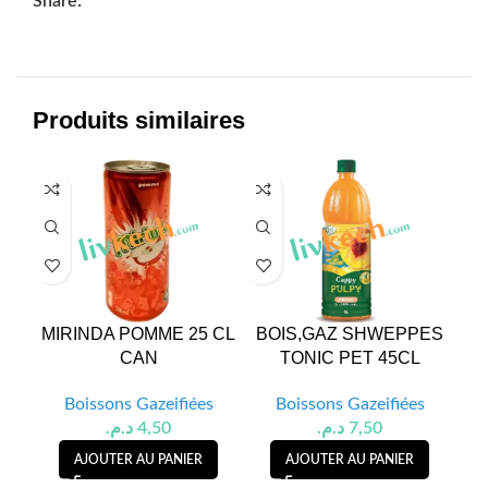
Share:
Produits similaires
MIRINDA POMME 25 CL
BOIS,GAZ SHWEPPES
B G
CAN
TONIC PET 45CL
Boissons Gazeifiées
Boissons Gazeifiées
د.م.
4,50
د.م.
7,50
AJOUTER AU PANIER
AJOUTER AU PANIER