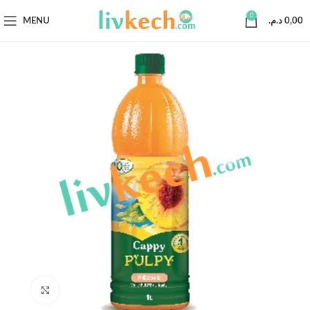
0
MENU
د.م.
0,00
Click to enlarge