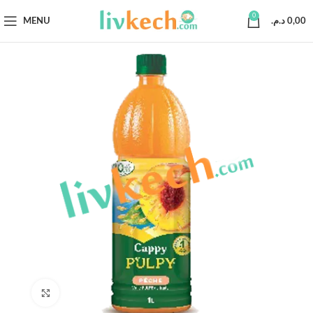
0
MENU
د.م.
0,00
Click to enlarge