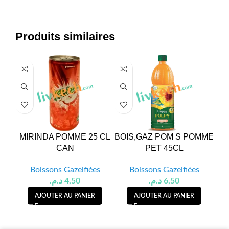
Produits similaires
MIRINDA POMME 25 CL
BOIS,GAZ POM S POMME
MI
CAN
PET 45CL
Boissons Gazeifiées
Boissons Gazeifiées
د.م.
4,50
د.م.
6,50
AJOUTER AU PANIER
AJOUTER AU PANIER