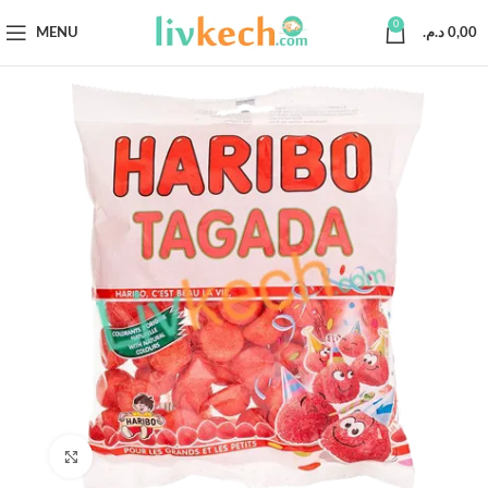
0
MENU
د.م.
0,00
Click to enlarge