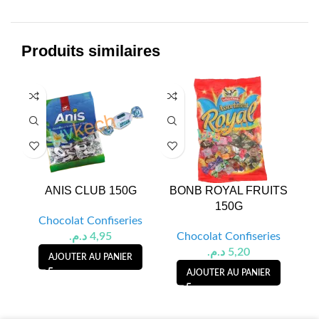
Produits similaires
ANIS CLUB 150G
BONB ROYAL FRUITS
B
150G
Chocolat Confiseries
د.م.
4,95
Chocolat Confiseries
د.م.
5,20
AJOUTER AU PANIER
AJOUTER AU PANIER