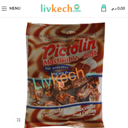
0
MENU
د.م.
0,00
Click to enlarge