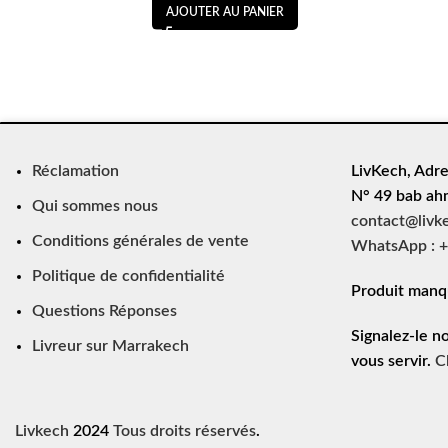
AJOUTER AU PANIER
Réclamation
LivKech, Adre
N° 49 bab ah
Qui sommes nous
contact@livk
Conditions générales de vente
WhatsApp : +
Politique de confidentialité
Produit manq
Questions Réponses
Signalez-le n
Livreur sur Marrakech
vous servir.
C
Livkech
2024
Tous droits réservés
.