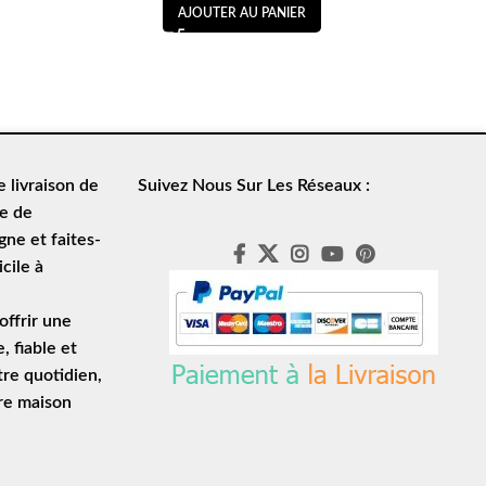
AJOUTER AU PANIER
de
livraison de
Suivez Nous Sur Les Réseaux :
le de
ne et faites-
cile à
ffrir une
e
, fiable et
tre quotidien,
tre maison