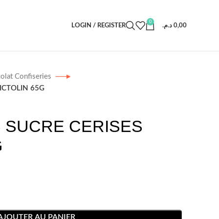
0
LOGIN / REGISTER
د.م.
0,00
olat Confiseries
ICTOLIN 65G
 SUCRE CERISES
G
AJOUTER AU PANIER