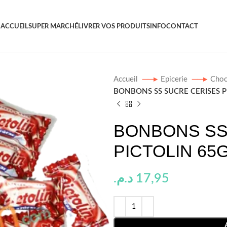
ACCUEIL
SUPER MARCHÉ
LIVRER VOS PRODUITS
INFO
CONTACT
Accueil
Epicerie
Choc
BONBONS SS SUCRE CERISES P
BONBONS SS
PICTOLIN 65
د.م.
17,95