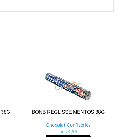
 38G
BONB REGLISSE MENTOS 38G
BO
Chocolat Confiseries
د.م.
4,95