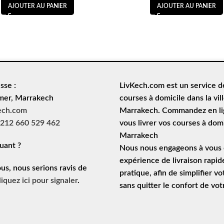
AJOUTER AU PANIER
AJOUTER AU PANIER
sse :
LivKech.com est un service 
mer, Marrakech
courses à domicile
dans la vil
ech.com
Marrakech. Commandez en lig
212 660 529 462
vous livrer vos courses à domi
Marrakech
uant ?
Nous nous engageons à vous o
expérience de
livraison rapid
ous, nous serions ravis de
pratique, afin de simplifier vo
liquez ici pour signaler
.
sans quitter le confort de vo