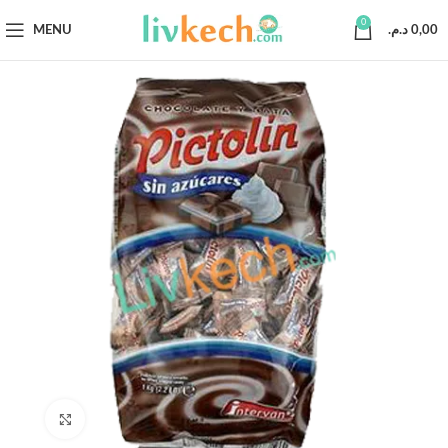
0
MENU
د.م.
0,00
Click to enlarge