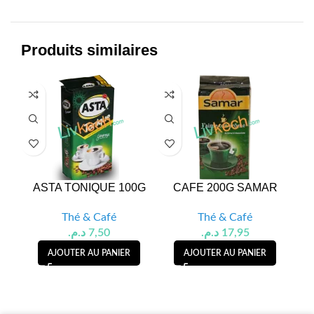
Produits similaires
ASTA TONIQUE 100G
CAFE 200G SAMAR
CA
A
Thé & Café
Thé & Café
د.م.
7,50
د.م.
17,95
AJOUTER AU PANIER
AJOUTER AU PANIER