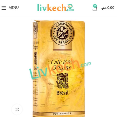
0
MENU
د.م.
0,00
Click to enlarge