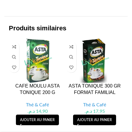
Produits similaires
CAFE MOULU ASTA
ASTA TONIQUE 300 GR
C
TONIQUE 200 G
FORMAT FAMILIAL
Thé & Café
Thé & Café
د.م.
14,90
د.م.
17,95
AJOUTER AU PANIER
AJOUTER AU PANIER