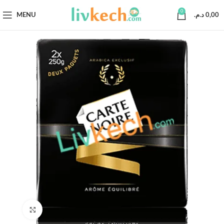
0
MENU
د.م.
0,00
Click to enlarge