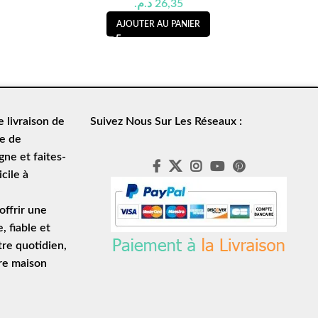
د.م.
26,35
AJOUTER AU PANIER
de
livraison de
Suivez Nous Sur Les Réseaux :
le de
ne et faites-
cile à
ffrir une
e
, fiable et
tre quotidien,
tre maison