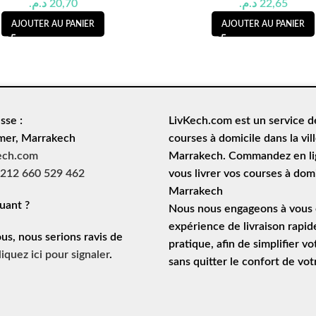
د.م.
20,70
د.م.
22,65
AJOUTER AU PANIER
AJOUTER AU PANIER
sse :
LivKech.com est un service 
mer, Marrakech
courses à domicile
dans la vil
ech.com
Marrakech. Commandez en lig
212 660 529 462
vous livrer vos courses à domi
Marrakech
uant ?
Nous nous engageons à vous o
expérience de
livraison rapid
ous, nous serions ravis de
pratique, afin de simplifier vo
liquez ici pour signaler
.
sans quitter le confort de vo