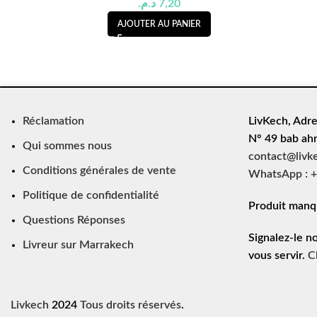
د.م.
7,20
AJOUTER AU PANIER
Réclamation
LivKech, Adre
N° 49 bab ah
Qui sommes nous
contact@livk
Conditions générales de vente
WhatsApp : +
Politique de confidentialité
Produit manq
Questions Réponses
Signalez-le n
Livreur sur Marrakech
vous servir.
C
Livkech
2024
Tous droits réservés
.