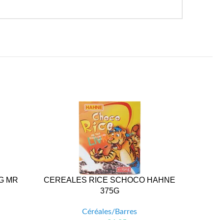
G MR
CEREALES RICE SCHOCO HAHNE
CEREAL
375G
Céréales/Barres