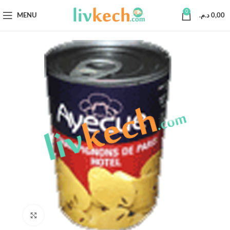
0
MENU
د.م.
0,00
Click to enlarge