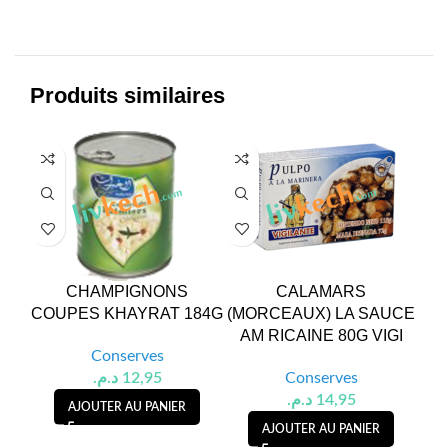
Produits similaires
CHAMPIGNONS
CALAMARS
COUPES KHAYRAT 184G
(MORCEAUX) LA SAUCE
EN
AM RICAINE 80G VIGI
Conserves
د.م.
12,95
Conserves
د.م.
14,95
AJOUTER AU PANIER
AJOUTER AU PANIER