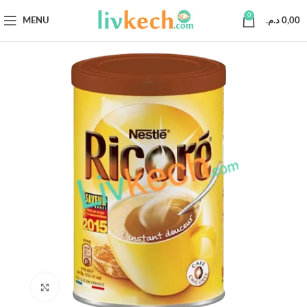
0
MENU
د.م.
0,00
Click to enlarge