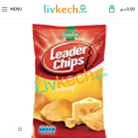
0
MENU
د.م.
0,00
Click to enlarge