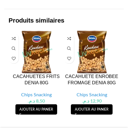
Produits similaires
CACAHUETES FRITS
CACAHUETE ENROBEE
C
DENIA 80G
FROMAGE DENIA 80G
ONI
Chips Snacking
Chips Snacking
د.م.
8,50
د.م.
12,90
AJOUTER AU PANIER
AJOUTER AU PANIER