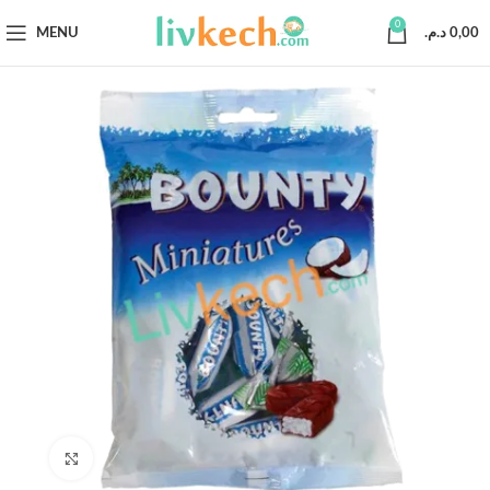
0
MENU
د.م.
0,00
Click to enlarge