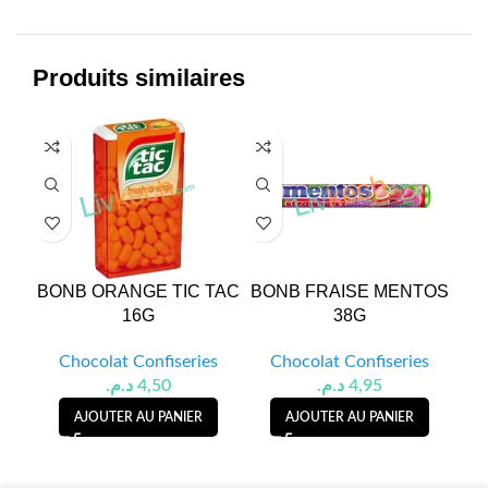
Produits similaires
BONB ORANGE TIC TAC
BONB FRAISE MENTOS
B
16G
38G
Chocolat Confiseries
Chocolat Confiseries
د.م.
4,50
د.م.
4,95
AJOUTER AU PANIER
AJOUTER AU PANIER