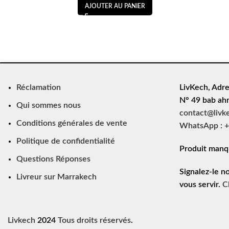
AJOUTER AU PANIER
Réclamation
LivKech, Adre
N° 49 bab ah
Qui sommes nous
contact@livk
Conditions générales de vente
WhatsApp : +
Politique de confidentialité
Produit manq
Questions Réponses
Signalez-le n
Livreur sur Marrakech
vous servir.
C
Livkech
2024
Tous droits réservés
.