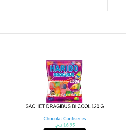
SACHET DRAGIBUS BI COOL 120 G
BONBON
Chocolat Confiseries
د.م.
16,95