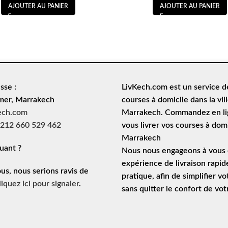
AJOUTER AU PANIER
AJOUTER AU PANIER
sse :
LivKech.com est un service 
mer, Marrakech
courses à domicile
dans la vil
ech.com
Marrakech. Commandez en lig
212 660 529 462
vous livrer vos courses à domi
Marrakech
uant ?
Nous nous engageons à vous o
expérience de
livraison rapid
ous, nous serions ravis de
pratique, afin de simplifier vo
liquez ici pour signaler
.
sans quitter le confort de vo