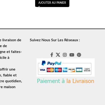
AJOUTER AU PANIER
de
livraison de
Suivez Nous Sur Les Réseaux :
le de
ne et faites-
cile à
ffrir une
e
, fiable et
tre quotidien,
tre maison