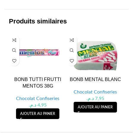
Produits similaires
BONB TUTTI FRUTTI
BONB MENTAL BLANC
D
MENTOS 38G
SA
Chocolat Confiseries
Chocolat Confiseries
د.م.
7,95
د.م.
4,95
AJOUTER AU PANIER
AJOUTER AU PANIER