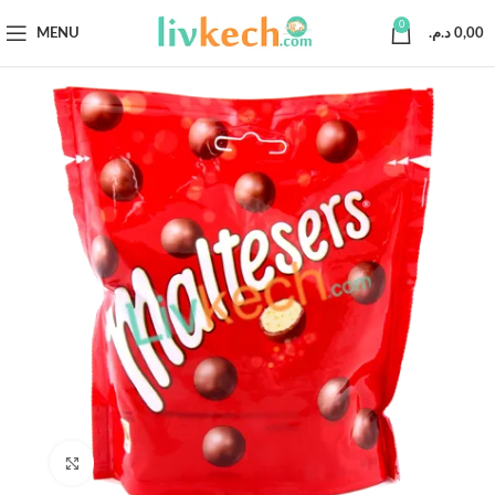
0
MENU
د.م.
0,00
Click to enlarge