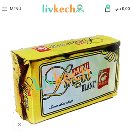
0
MENU
د.م.
0,00
Click to enlarge