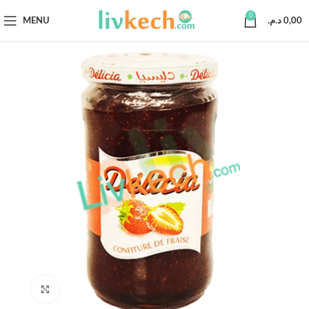
0
MENU
د.م.
0,00
Click to enlarge