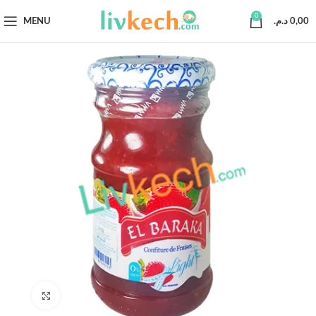
0
MENU
د.م.
0,00
Click to enlarge