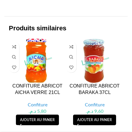
Produits similaires
CONFITURE ABRICOT
CONFITURE ABRICOT
C
AICHA VERRE 21CL
BARAKA 37CL
Confiture
Confiture
د.م.
5,80
د.م.
9,60
AJOUTER AU PANIER
AJOUTER AU PANIER