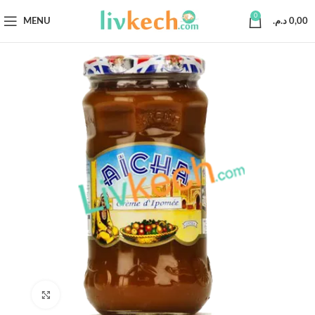
0
MENU
د.م.
0,00
Click to enlarge