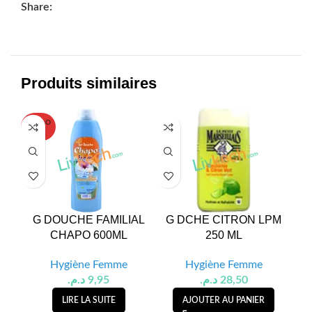
Share:
Produits similaires
SOLD O
UT
G DOUCHE FAMILIAL
G DCHE CITRON LPM
G
CHAPO 600ML
250 ML
Hygiène Femme
Hygiène Femme
د.م.
9,95
د.م.
28,50
LIRE LA SUITE
AJOUTER AU PANIER