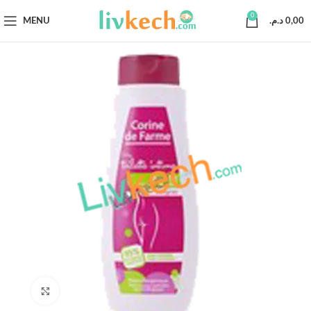
0
MENU
د.م.
0,00
Click to enlarge