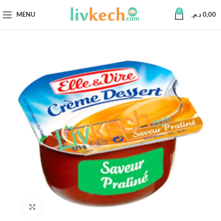
0
MENU
د.م.
0,00
Click to enlarge