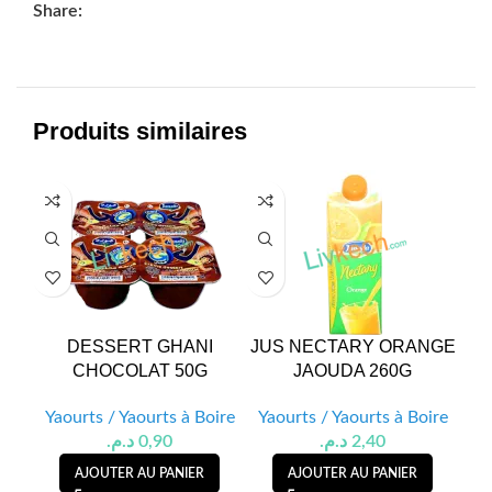
Share:
Produits similaires
DESSERT GHANI
JUS NECTARY ORANGE
JU
CHOCOLAT 50G
JAOUDA 260G
Yaourts / Yaourts à Boire
Yaourts / Yaourts à Boire
Ya
د.م.
0,90
د.م.
2,40
AJOUTER AU PANIER
AJOUTER AU PANIER