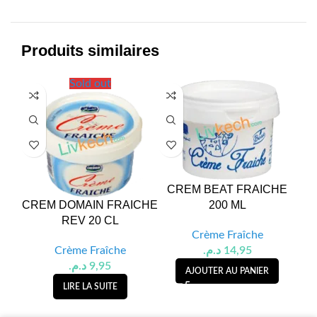
Produits similaires
Sold out
CREM BEAT FRAICHE
CREM DOMAIN FRAICHE
200 ML
S
REV 20 CL
Crème Fraîche
Crème Fraîche
د.م.
14,95
د.م.
9,95
AJOUTER AU PANIER
LIRE LA SUITE