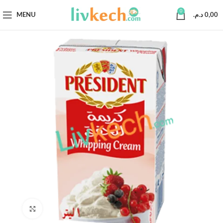
0
MENU
د.م.
0,00
Click to enlarge