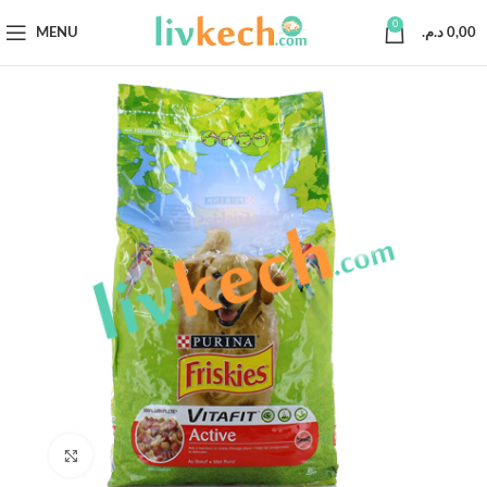
0
MENU
د.م.
0,00
Click to enlarge