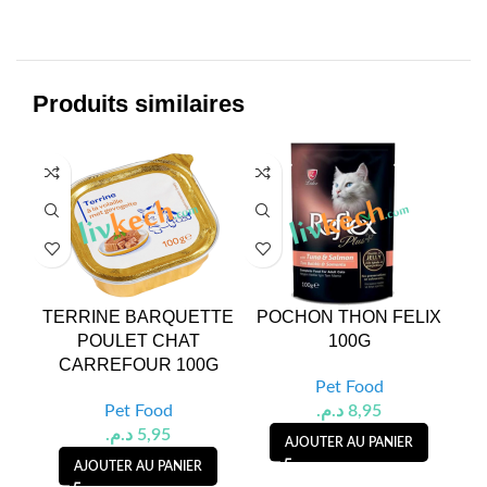
Produits similaires
TERRINE BARQUETTE
POCHON THON FELIX
MO
POULET CHAT
100G
G
CARREFOUR 100G
Pet Food
Pet Food
د.م.
8,95
د.م.
5,95
AJOUTER AU PANIER
AJOUTER AU PANIER