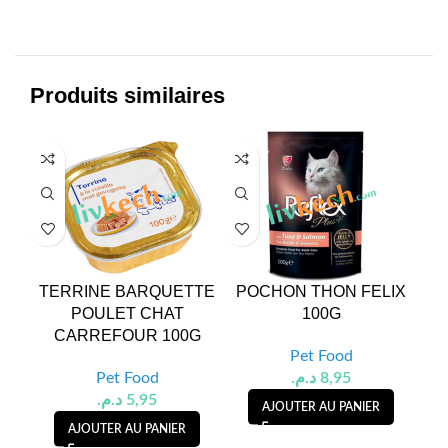
Produits similaires
TERRINE BARQUETTE
POCHON THON FELIX
PA
POULET CHAT
100G
V
CARREFOUR 100G
Pet Food
Pet Food
د.م.
8,95
د.م.
5,95
AJOUTER AU PANIER
AJOUTER AU PANIER