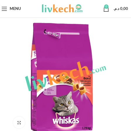
0
MENU
د.م.
0,00
Click to enlarge