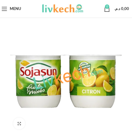
0
MENU
د.م.
0,00
Click to enlarge