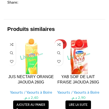
Share:
Produits similaires
SOLD O
UT
JUS NECTARY ORANGE
YAB SOIF DE LAIT
JU
JAOUDA 260G
FRAISE JAOUDA 260G
PE
Yaourts / Yaourts à Boire
Yaourts / Yaourts à Boire
Ya
د.م.
2,40
د.م.
2,90
AJOUTER AU PANIER
LIRE LA SUITE