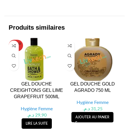
Produits similaires
SOLD O
UT
GEL DOUCHE
GEL DOUCHE GOLD
GE
CREIGHTONS GEL LIME
AGRADO 750 ML
GRAPEFRUIT 500ML
Hygiène Femme
Hygiène Femme
د.م.
31,25
د.م.
29,90
AJOUTER AU PANIER
LIRE LA SUITE