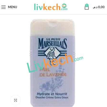
0
MENU
د.م.
0,00
Click to enlarge