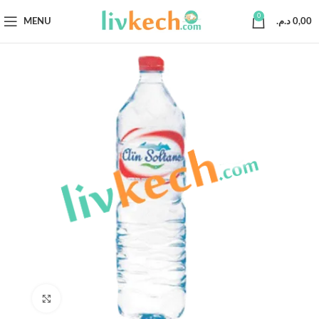
0
MENU
د.م.
0,00
Click to enlarge