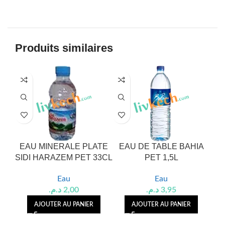
Produits similaires
EAU MINERALE PLATE
EAU DE TABLE BAHIA
EA
SIDI HARAZEM PET 33CL
PET 1,5L
SI
Eau
Eau
د.م.
2,00
د.م.
3,95
AJOUTER AU PANIER
AJOUTER AU PANIER