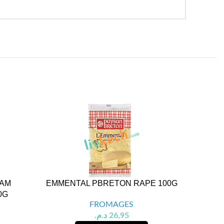
DAM
EMMENTAL PBRETON RAPE 100G
0G
FROMA
FROMAGES
د.م.
26,95