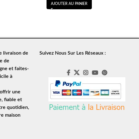
AJOUTER AU PANIER
de
livraison de
Suivez Nous Sur Les Réseaux :
le de
ne et faites-
cile à
ffrir une
e
, fiable et
tre quotidien,
tre maison