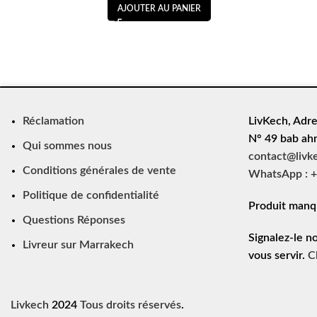
AJOUTER AU PANIER
Réclamation
LivKech, Adre
N° 49 bab ah
Qui sommes nous
contact@livk
Conditions générales de vente
WhatsApp : +
Politique de confidentialité
Produit manq
Questions Réponses
Signalez-le n
Livreur sur Marrakech
vous servir.
C
Livkech
2024
Tous droits réservés
.