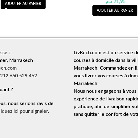
د.م.
21,95
AJOUTER AU PANIER
AJOUTER AU PANIER
sse :
LivKech.com est un service 
mer, Marrakech
courses à domicile
dans la vil
ech.com
Marrakech. Commandez en lig
212 660 529 462
vous livrer vos courses à domi
Marrakech
uant ?
Nous nous engageons à vous o
expérience de
livraison rapid
ous, nous serions ravis de
pratique, afin de simplifier vo
liquez ici pour signaler
.
sans quitter le confort de vo