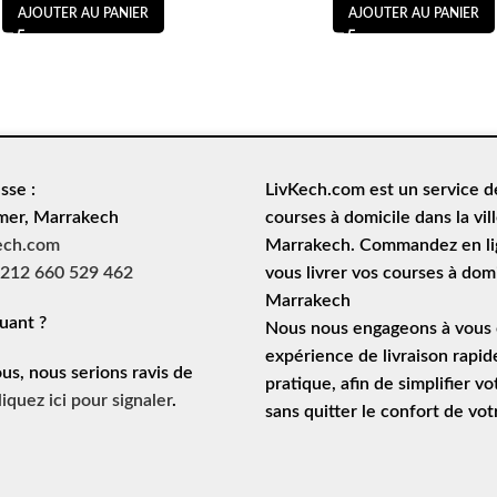
AJOUTER AU PANIER
AJOUTER AU PANIER
sse :
LivKech.com est un service 
mer, Marrakech
courses à domicile
dans la vil
ech.com
Marrakech. Commandez en lig
212 660 529 462
vous livrer vos courses à domi
Marrakech
uant ?
Nous nous engageons à vous o
expérience de
livraison rapid
ous, nous serions ravis de
pratique, afin de simplifier vo
liquez ici pour signaler
.
sans quitter le confort de vo