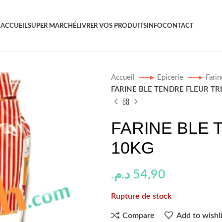
ACCUEIL
SUPER MARCHÉ
LIVRER VOS PRODUITS
INFO
CONTACT
Accueil
Epicerie
Fari
FARINE BLE TENDRE FLEUR TR
FARINE BLE 
10KG
د.م.
54,90
Rupture de stock
Compare
Add to wishli