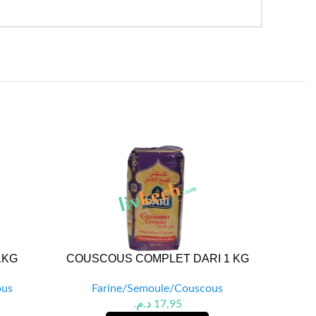
1KG
COUSCOUS COMPLET DARI 1 KG
FARINE 
ous
Farine/Semoule/Couscous
Fa
د.م.
17,95