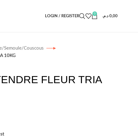
0
LOGIN / REGISTER
د.م.
0,00
ne/Semoule/Couscous
IA 10KG
TENDRE FLEUR TRIA
st