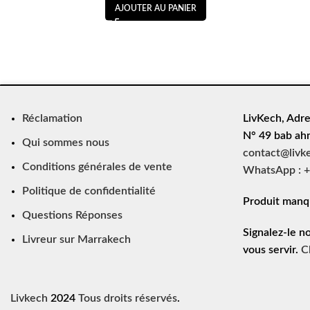
AJOUTER AU PANIER
Réclamation
LivKech, Adre
N° 49 bab ah
Qui sommes nous
contact@livk
Conditions générales de vente
WhatsApp : +
Politique de confidentialité
Produit manq
Questions Réponses
Signalez-le n
Livreur sur Marrakech
vous servir.
C
Livkech
2024
Tous droits réservés
.