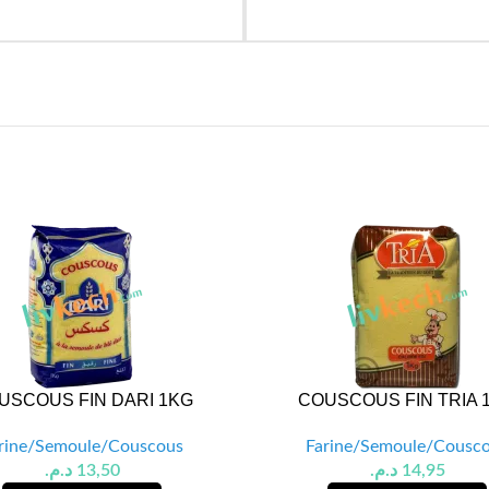
USCOUS FIN DARI 1KG
COUSCOUS FIN TRIA 
rine/Semoule/Couscous
Farine/Semoule/Cousc
د.م.
13,50
د.م.
14,95