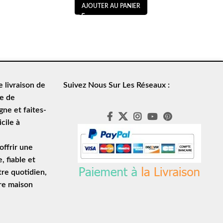
AJOUTER AU PANIER
de
livraison de
Suivez Nous Sur Les Réseaux :
le de
ne et faites-
cile à
ffrir une
e
, fiable et
tre quotidien,
tre maison