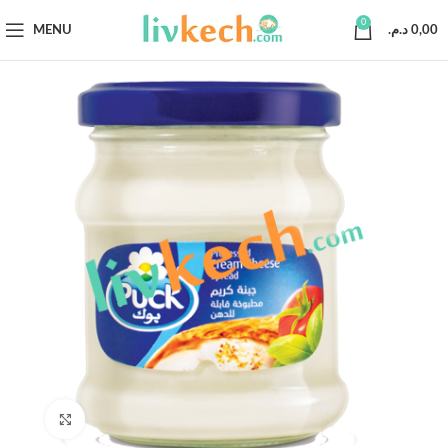
0
MENU
د.م.
0,00
Click to enlarge