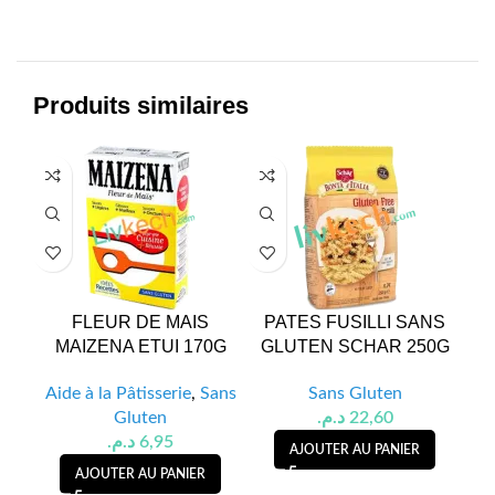
Produits similaires
FLEUR DE MAIS
PATES FUSILLI SANS
MAIZENA ETUI 170G
GLUTEN SCHAR 250G
SA
Aide à la Pâtisserie
,
Sans
Sans Gluten
Gluten
د.م.
22,60
د.م.
6,95
AJOUTER AU PANIER
AJOUTER AU PANIER