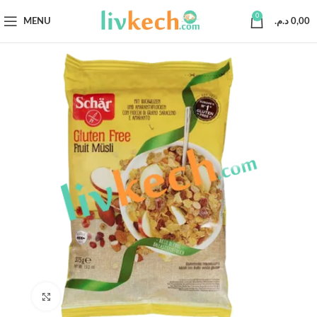
0
MENU
د.م.
0,00
Click to enlarge