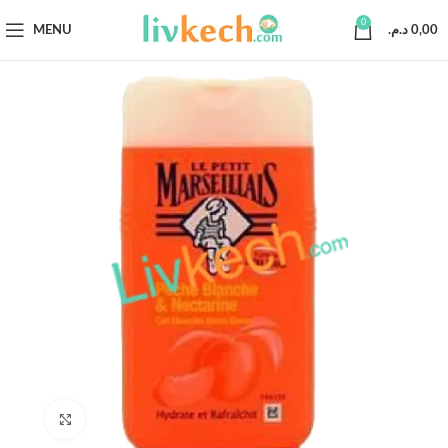
0
MENU
د.م.
0,00
Click to enlarge