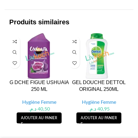
Produits similaires
G DCHE FIGUE USHUAIA
GEL DOUCHE DETTOL
G
250 ML
ORIGINAL 250ML
Hygiène Femme
Hygiène Femme
د.م.
40,50
د.م.
40,95
AJOUTER AU PANIER
AJOUTER AU PANIER