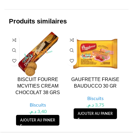
Produits similaires
BISCUIT FOURRE
GAUFRETTE FRAISE
BIS
MCVITIES CREAM
BAUDUCCO 30 GR
CHOCOLAT 38 GRS
Biscuits
Biscuits
د.م.
3,75
د.م.
3,40
AJOUTER AU PANIER
AJOUTER AU PANIER