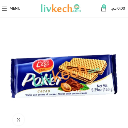
0
MENU
د.م.
0,00
Click to enlarge