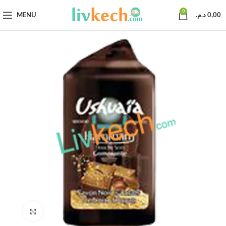
0
MENU
د.م.
0,00
Click to enlarge