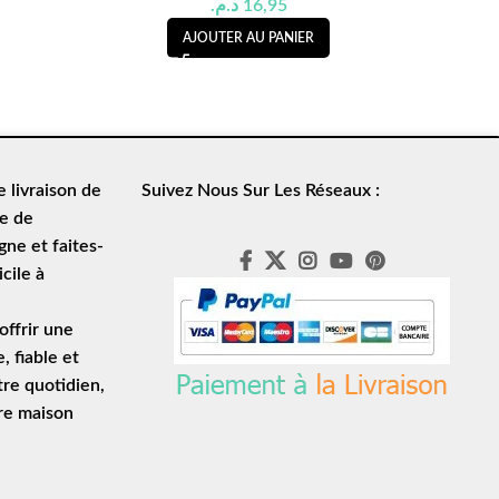
د.م.
16,95
AJOUTER AU PANIER
de
livraison de
Suivez Nous Sur Les Réseaux :
le de
ne et faites-
cile à
ffrir une
e
, fiable et
tre quotidien,
tre maison