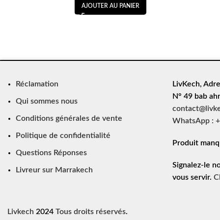
AJOUTER AU PANIER
Réclamation
LivKech, Adre
N° 49 bab ah
Qui sommes nous
contact@livk
Conditions générales de vente
WhatsApp : +
Politique de confidentialité
Produit manq
Questions Réponses
Signalez-le n
Livreur sur Marrakech
vous servir.
C
Livkech
2024
Tous droits réservés
.