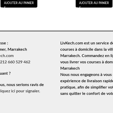
AJOUTER AU PANIER
AJOUTER AU PANIER
sse :
LivKech.com est un service 
mer, Marrakech
courses à domicile
dans la vil
ech.com
Marrakech. Commandez en lig
212 660 529 462
vous livrer vos courses à domi
Marrakech
uant ?
Nous nous engageons à vous o
expérience de
livraison rapid
ous, nous serions ravis de
pratique, afin de simplifier vo
liquez ici pour signaler
.
sans quitter le confort de vo