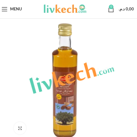
0
MENU
د.م.
0,00
Click to enlarge