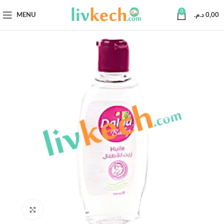
0
MENU
د.م.
0,00
Click to enlarge