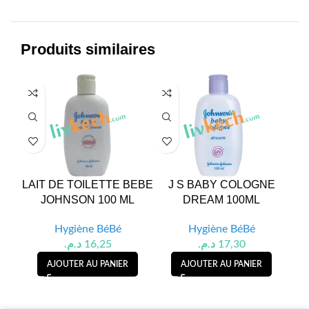
Produits similaires
LAIT DE TOILETTE BEBE
J S BABY COLOGNE
HU
JOHNSON 100 ML
DREAM 100ML
Hygiène BéBé
Hygiène BéBé
د.م.
16,25
د.م.
17,30
AJOUTER AU PANIER
AJOUTER AU PANIER