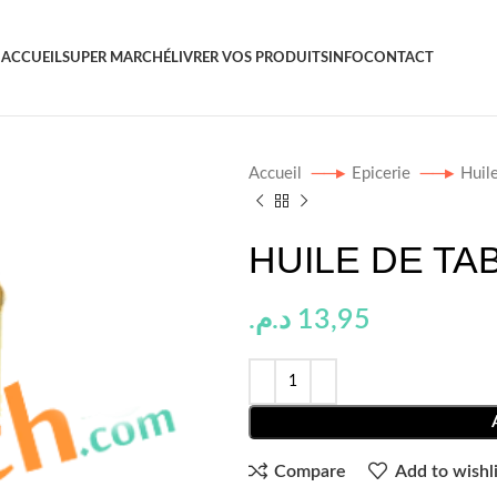
ACCUEIL
SUPER MARCHÉ
LIVRER VOS PRODUITS
INFO
CONTACT
Accueil
Epicerie
Huil
HUILE DE TA
د.م.
13,95
Compare
Add to wishli