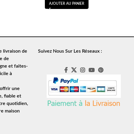
AJOUTER AU PANIER
de
livraison de
Suivez Nous Sur Les Réseaux :
le de
ne et faites-
cile à
ffrir une
e
, fiable et
tre quotidien,
tre maison