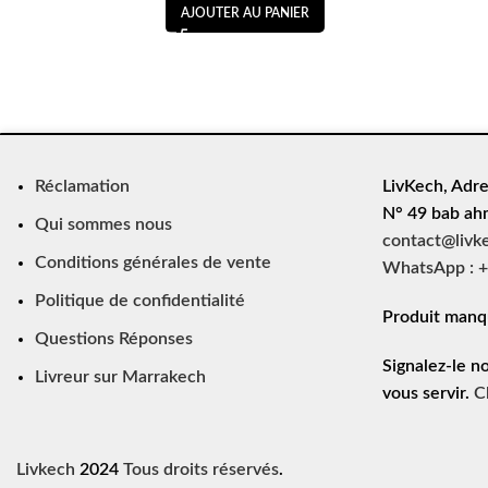
AJOUTER AU PANIER
Réclamation
LivKech, Adre
N° 49 bab ah
Qui sommes nous
contact@livk
Conditions générales de vente
WhatsApp : +
Politique de confidentialité
Produit manq
Questions Réponses
Signalez-le n
Livreur sur Marrakech
vous servir.
C
Livkech
2024
Tous droits réservés
.