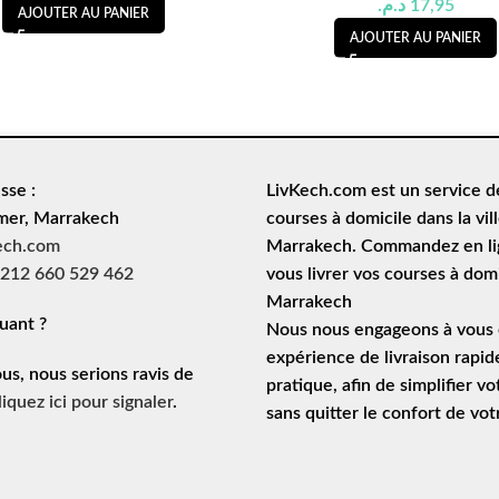
د.م.
17,95
AJOUTER AU PANIER
AJOUTER AU PANIER
sse :
LivKech.com est un service 
mer, Marrakech
courses à domicile
dans la vil
ech.com
Marrakech. Commandez en lig
212 660 529 462
vous livrer vos courses à domi
Marrakech
uant ?
Nous nous engageons à vous o
expérience de
livraison rapid
ous, nous serions ravis de
pratique, afin de simplifier vo
liquez ici pour signaler
.
sans quitter le confort de vo