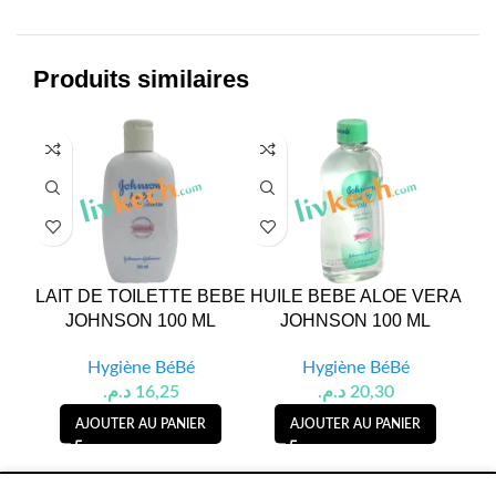
Produits similaires
LAIT DE TOILETTE BEBE
HUILE BEBE ALOE VERA
HU
JOHNSON 100 ML
JOHNSON 100 ML
Hygiène BéBé
Hygiène BéBé
د.م.
16,25
د.م.
20,30
AJOUTER AU PANIER
AJOUTER AU PANIER