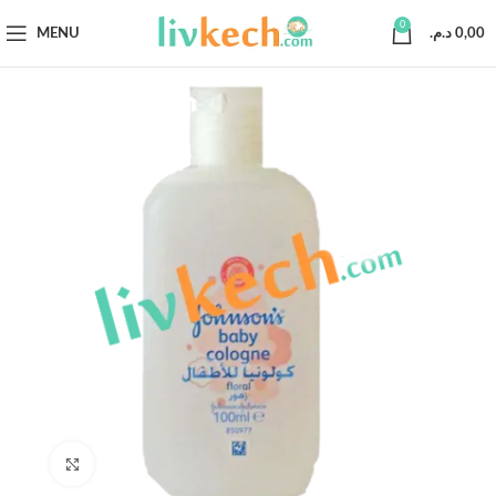
0
MENU
د.م.
0,00
Click to enlarge