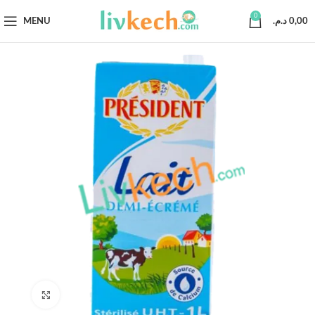
0
MENU
د.م.
0,00
Click to enlarge