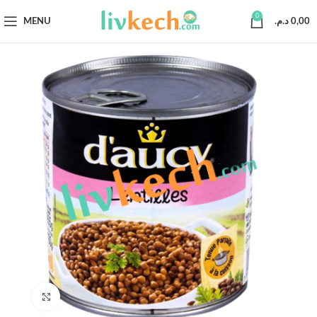
0
MENU
د.م.
0,00
Click to enlarge