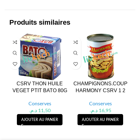
Produits similaires
CSRV THON HUILE
CHAMPIGNONS.COUP
C
VEGET PTIT BATO 80G
HARMONY CSRV 1 2
1E
Conserves
Conserves
د.م.
11,50
د.م.
16,95
AJOUTER AU PANIER
AJOUTER AU PANIER