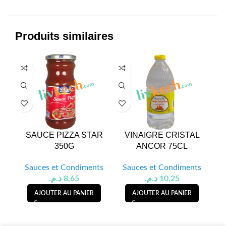
Produits similaires
SAUCE PIZZA STAR
VINAIGRE CRISTAL
KE
350G
ANCOR 75CL
D
Sauces et Condiments
Sauces et Condiments
S
د.م.
8,65
د.م.
10,25
AJOUTER AU PANIER
AJOUTER AU PANIER