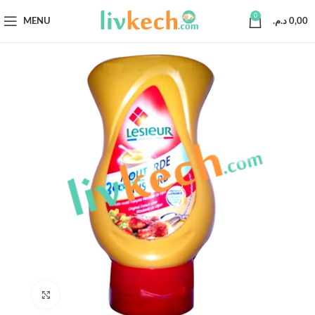
0
MENU
د.م.
0,00
Click to enlarge